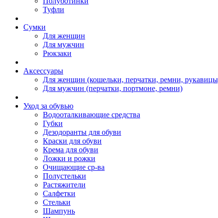
Полуботинки
Туфли
Сумки
Для женщин
Для мужчин
Рюкзаки
Аксессуары
Для женщин (кошельки, перчатки, ремни, рукавицы
Для мужчин (перчатки, портмоне, ремни)
Уход за обувью
Водооталкивающие средства
Губки
Дезодоранты для обуви
Краски для обуви
Крема для обуви
Ложки и рожки
Очищающие ср-ва
Полустельки
Растяжители
Салфетки
Стельки
Шампунь