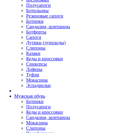
Полусапоги
Ботильоны
Резиновые сапоги
Ботинки
Сандалии, шлепанцы
Ботфорты
Сапоги
Дутики (луноходы)
Слипоны
Казаки
Кеды и кроссовки
Сникерсы
Лоферы
Туфли
Мокасины
Эспадрильи
Мужская обувь
Ботинки
Полусапоги
Кеды и кроссовки
Сандалии, шлепанцы
Мокасины
Слипоны