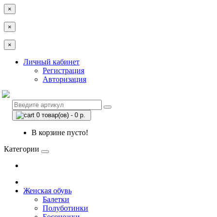
×
×
×
Личный кабинет
Регистрация
Авторизация
0 товар(ов) - 0 р.
В корзине пусто!
Категории
Женская обувь
Балетки
Полуботинки
Босоножки