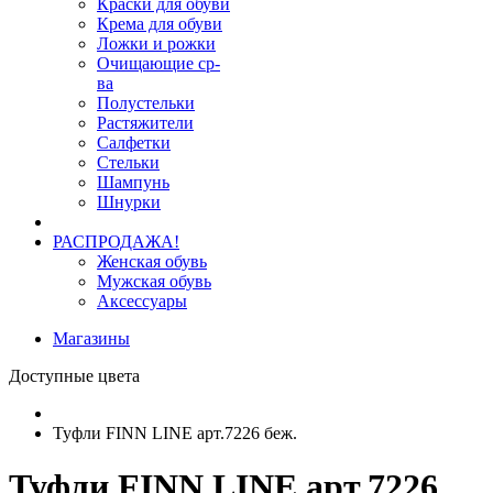
Краски для обуви
Крема для обуви
Ложки и рожки
Очищающие ср-
ва
Полустельки
Растяжители
Салфетки
Стельки
Шампунь
Шнурки
РАСПРОДАЖА!
Женская обувь
Мужская обувь
Аксессуары
Магазины
Доступные цвета
Туфли FINN LINE арт.7226 беж.
Туфли FINN LINE арт.7226