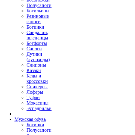
Полусапоги
Ботильоны
Резиновые
сапоги
Ботинки
Сандалии,
шлепанцы
Ботфорты
Сапоги
Дутики
(луноходы)
Слипоны
Казаки
Кеды и
кроссовки
Сникерсы
Лоферы
Туфли
Мокасины
Эспадрильи
Мужская обувь
Ботинки
Полусапоги