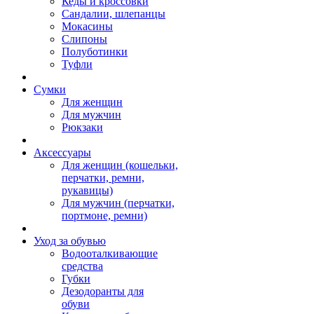
Кеды и кроссовки
Сандалии, шлепанцы
Мокасины
Слипоны
Полуботинки
Туфли
Сумки
Для женщин
Для мужчин
Рюкзаки
Аксессуары
Для женщин (кошельки,
перчатки, ремни,
рукавицы)
Для мужчин (перчатки,
портмоне, ремни)
Уход за обувью
Водооталкивающие
средства
Губки
Дезодоранты для
обуви