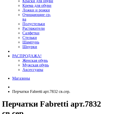
Краски для обуви
Крема для обуви
Ложки и рожки
Очищающие ср-
ва
Полустельки
Растяжители
Салфетки
Стельки
Шампунь
Шнурки
РАСПРОДАЖА!
Женская обувь
Мужская обувь
Аксессуары
Магазины
Перчатки Fabretti арт.7832 св.сер.
Перчатки Fabretti арт.7832
св.сер.