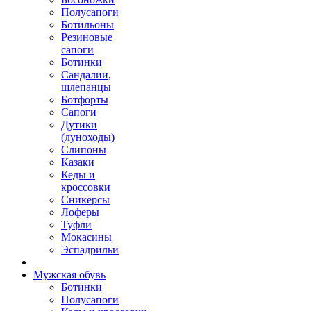
Полусапоги
Ботильоны
Резиновые
сапоги
Ботинки
Сандалии,
шлепанцы
Ботфорты
Сапоги
Дутики
(луноходы)
Слипоны
Казаки
Кеды и
кроссовки
Сникерсы
Лоферы
Туфли
Мокасины
Эспадрильи
Мужская обувь
Ботинки
Полусапоги