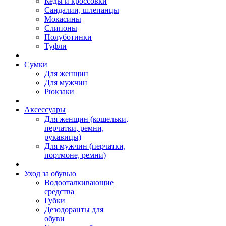
Кеды и кроссовки
Сандалии, шлепанцы
Мокасины
Слипоны
Полуботинки
Туфли
Сумки
Для женщин
Для мужчин
Рюкзаки
Аксессуары
Для женщин (кошельки,
перчатки, ремни,
рукавицы)
Для мужчин (перчатки,
портмоне, ремни)
Уход за обувью
Водооталкивающие
средства
Губки
Дезодоранты для
обуви