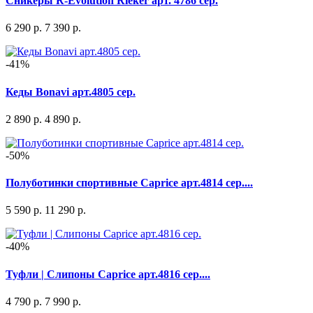
Сникеры R-Evolution Rieker арт. 4786 сер.
6 290 р.
7 390 р.
-41%
Кеды Bonavi арт.4805 сер.
2 890 р.
4 890 р.
-50%
Полуботинки спортивные Caprice арт.4814 сер....
5 590 р.
11 290 р.
-40%
Туфли | Слипоны Caprice арт.4816 сер....
4 790 р.
7 990 р.