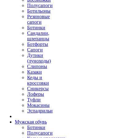
Полусапоги
Ботильоны
Резиновые
сапоги
Ботинки
Сандалии,
шлепанцы
Ботфорты
Сапоги
Дутики
(луноходы)
Слипоны
Казаки
Кеды и
кроссовки
Сникерсы
Лоферы
Туфли
Мокасины
Эспадрильи
Мужская обувь
Ботинки
Полусапоги