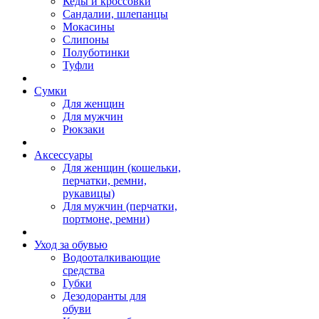
Кеды и кроссовки
Сандалии, шлепанцы
Мокасины
Слипоны
Полуботинки
Туфли
Сумки
Для женщин
Для мужчин
Рюкзаки
Аксессуары
Для женщин (кошельки,
перчатки, ремни,
рукавицы)
Для мужчин (перчатки,
портмоне, ремни)
Уход за обувью
Водооталкивающие
средства
Губки
Дезодоранты для
обуви