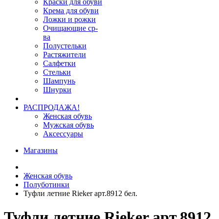
Краски для обуви
Крема для обуви
Ложки и рожки
Очищающие ср-
ва
Полустельки
Растяжители
Салфетки
Стельки
Шампунь
Шнурки
РАСПРОДАЖА!
Женская обувь
Мужская обувь
Аксессуары
Магазины
Женская обувь
Полуботинки
Туфли летние Rieker арт.8912 бел.
Туфли летние Rieker арт.8912