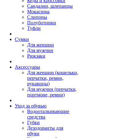
Кеды и кроссовки
Сандалии, шлепанцы
Мокасины
Слипоны
Полуботинки
Туфли
Сумки
Для женщин
Для мужчин
Рюкзаки
Аксессуары
Для женщин (кошельки,
перчатки, ремни,
рукавицы)
Для мужчин (перчатки,
портмоне, ремни)
Уход за обувью
Водооталкивающие
средства
Губки
Дезодоранты для
обуви