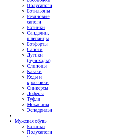
Полусапоги
Ботильоны
Резиновые
сапоги
Ботинки
Сандалии,
шлепанцы
Ботфорты
Сапоги
Дутики
(луноходы)
Слипоны
Казаки
Кеды и
кроссовки
Сникерсы
Лоферы
Туфли
Мокасины
Эспадрильи
Мужская обувь
Ботинки
Полусапоги