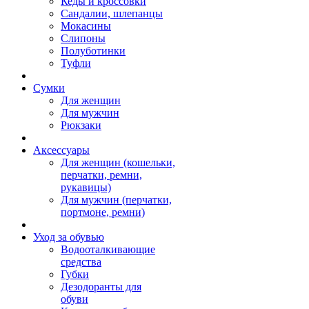
Кеды и кроссовки
Сандалии, шлепанцы
Мокасины
Слипоны
Полуботинки
Туфли
Сумки
Для женщин
Для мужчин
Рюкзаки
Аксессуары
Для женщин (кошельки,
перчатки, ремни,
рукавицы)
Для мужчин (перчатки,
портмоне, ремни)
Уход за обувью
Водооталкивающие
средства
Губки
Дезодоранты для
обуви