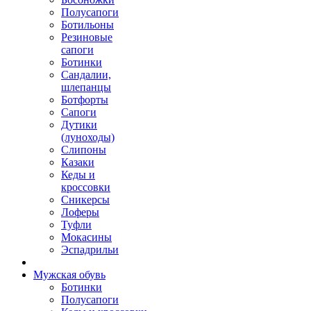
Полусапоги
Ботильоны
Резиновые
сапоги
Ботинки
Сандалии,
шлепанцы
Ботфорты
Сапоги
Дутики
(луноходы)
Слипоны
Казаки
Кеды и
кроссовки
Сникерсы
Лоферы
Туфли
Мокасины
Эспадрильи
Мужская обувь
Ботинки
Полусапоги