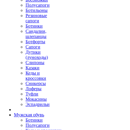
Полусапоги
Ботильоны
Резиновые
сапоги
Ботинки
Сандалии,
шлепанцы
Ботфорты
Сапоги
Дутики
(луноходы)
Слипоны
Казаки
Кеды и
кроссовки
Сникерсы
Лоферы
Туфли
Мокасины
Эспадрильи
Мужская обувь
Ботинки
Полусапоги