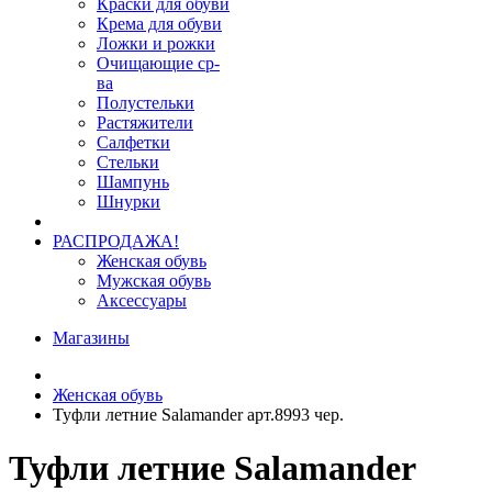
Краски для обуви
Крема для обуви
Ложки и рожки
Очищающие ср-
ва
Полустельки
Растяжители
Салфетки
Стельки
Шампунь
Шнурки
РАСПРОДАЖА!
Женская обувь
Мужская обувь
Аксессуары
Магазины
Женская обувь
Туфли летние Salamander арт.8993 чер.
Туфли летние Salamander