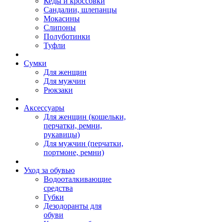
Кеды и кроссовки
Сандалии, шлепанцы
Мокасины
Слипоны
Полуботинки
Туфли
Сумки
Для женщин
Для мужчин
Рюкзаки
Аксессуары
Для женщин (кошельки,
перчатки, ремни,
рукавицы)
Для мужчин (перчатки,
портмоне, ремни)
Уход за обувью
Водооталкивающие
средства
Губки
Дезодоранты для
обуви