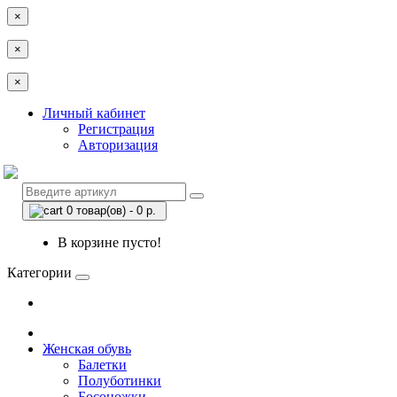
×
×
×
Личный кабинет
Регистрация
Авторизация
0 товар(ов) - 0 р.
В корзине пусто!
Категории
Женская обувь
Балетки
Полуботинки
Босоножки