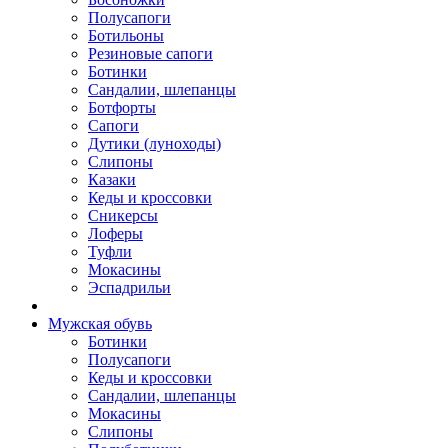
Полусапоги
Ботильоны
Резиновые сапоги
Ботинки
Сандалии, шлепанцы
Ботфорты
Сапоги
Дутики (луноходы)
Слипоны
Казаки
Кеды и кроссовки
Сникерсы
Лоферы
Туфли
Мокасины
Эспадрильи
Мужская обувь
Ботинки
Полусапоги
Кеды и кроссовки
Сандалии, шлепанцы
Мокасины
Слипоны