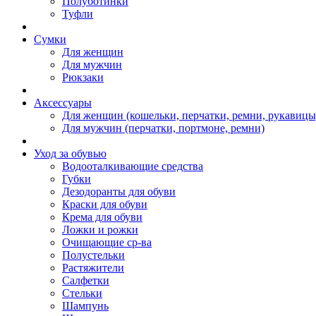
Полуботинки
Туфли
Сумки
Для женщин
Для мужчин
Рюкзаки
Аксессуары
Для женщин (кошельки, перчатки, ремни, рукавицы
Для мужчин (перчатки, портмоне, ремни)
Уход за обувью
Водооталкивающие средства
Губки
Дезодоранты для обуви
Краски для обуви
Крема для обуви
Ложки и рожки
Очищающие ср-ва
Полустельки
Растяжители
Салфетки
Стельки
Шампунь