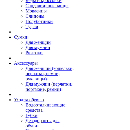
Кеды и кроссовки
Сандалии, шлепанцы
Мокасины
Слипоны
Полуботинки
Туфли
Сумки
Для женщин
Для мужчин
Рюкзаки
Аксессуары
Для женщин (кошельки,
перчатки, ремни,
рукавицы)
Для мужчин (перчатки,
портмоне, ремни)
Уход за обувью
Водооталкивающие
средства
Губки
Дезодоранты для
обуви