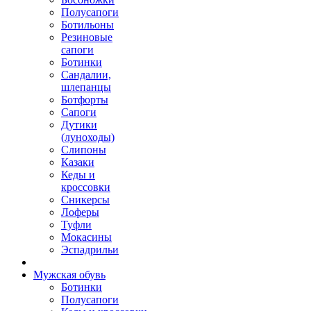
Полусапоги
Ботильоны
Резиновые
сапоги
Ботинки
Сандалии,
шлепанцы
Ботфорты
Сапоги
Дутики
(луноходы)
Слипоны
Казаки
Кеды и
кроссовки
Сникерсы
Лоферы
Туфли
Мокасины
Эспадрильи
Мужская обувь
Ботинки
Полусапоги