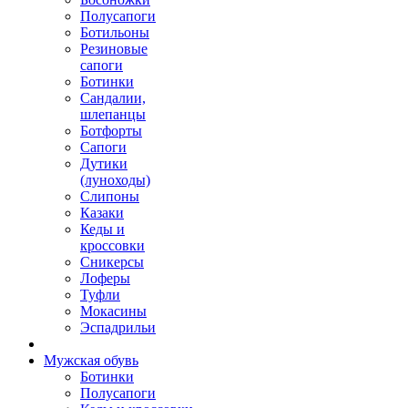
Полусапоги
Ботильоны
Резиновые
сапоги
Ботинки
Сандалии,
шлепанцы
Ботфорты
Сапоги
Дутики
(луноходы)
Слипоны
Казаки
Кеды и
кроссовки
Сникерсы
Лоферы
Туфли
Мокасины
Эспадрильи
Мужская обувь
Ботинки
Полусапоги