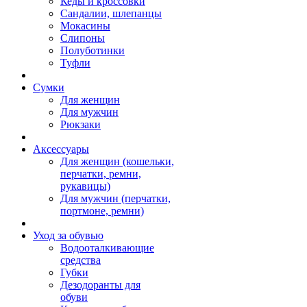
Кеды и кроссовки
Сандалии, шлепанцы
Мокасины
Слипоны
Полуботинки
Туфли
Сумки
Для женщин
Для мужчин
Рюкзаки
Аксессуары
Для женщин (кошельки,
перчатки, ремни,
рукавицы)
Для мужчин (перчатки,
портмоне, ремни)
Уход за обувью
Водооталкивающие
средства
Губки
Дезодоранты для
обуви