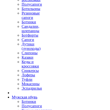
Полусапоги
Ботильоны
Резиновые
сапоги
Ботинки
Сандалии,
шлепанцы
Ботфорты
Сапоги
Дутики
(луноходы)
Слипоны
Казаки
Кеды и
кроссовки
Сникерсы
Лоферы
Туфли
Мокасины
Эспадрильи
Мужская обувь
Ботинки
Полусапоги