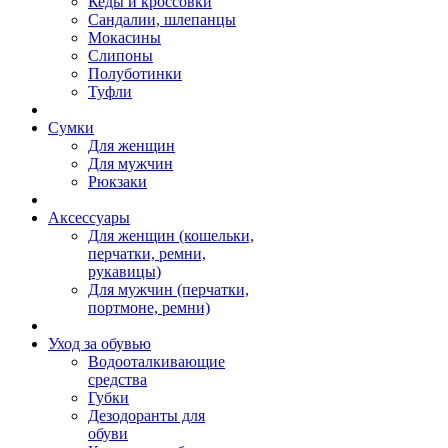
Кеды и кроссовки
Сандалии, шлепанцы
Мокасины
Слипоны
Полуботинки
Туфли
Сумки
Для женщин
Для мужчин
Рюкзаки
Аксессуары
Для женщин (кошельки,
перчатки, ремни,
рукавицы)
Для мужчин (перчатки,
портмоне, ремни)
Уход за обувью
Водооталкивающие
средства
Губки
Дезодоранты для
обуви