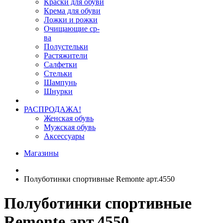
Краски для обуви
Крема для обуви
Ложки и рожки
Очищающие ср-
ва
Полустельки
Растяжители
Салфетки
Стельки
Шампунь
Шнурки
РАСПРОДАЖА!
Женская обувь
Мужская обувь
Аксессуары
Магазины
Полуботинки спортивные Remonte арт.4550
Полуботинки спортивные
Remonte арт.4550