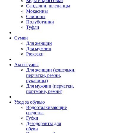
Кеды и кроссовки
Сандалии, шлепанцы
Мокасины
Слипоны
Полуботинки
Туфли
Сумки
Для женщин
Для мужчин
Рюкзаки
Аксессуары
Для женщин (кошельки,
перчатки, ремни,
рукавицы)
Для мужчин (перчатки,
портмоне, ремни)
Уход за обувью
Водооталкивающие
средства
Губки
Дезодоранты для
обуви