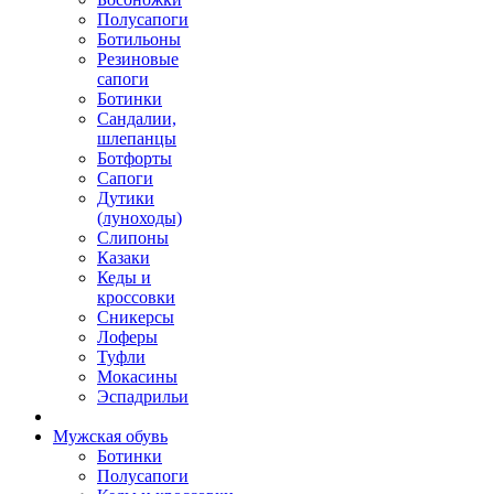
Полусапоги
Ботильоны
Резиновые
сапоги
Ботинки
Сандалии,
шлепанцы
Ботфорты
Сапоги
Дутики
(луноходы)
Слипоны
Казаки
Кеды и
кроссовки
Сникерсы
Лоферы
Туфли
Мокасины
Эспадрильи
Мужская обувь
Ботинки
Полусапоги