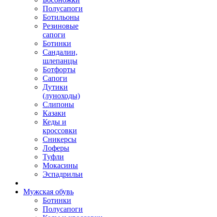
Полусапоги
Ботильоны
Резиновые
сапоги
Ботинки
Сандалии,
шлепанцы
Ботфорты
Сапоги
Дутики
(луноходы)
Слипоны
Казаки
Кеды и
кроссовки
Сникерсы
Лоферы
Туфли
Мокасины
Эспадрильи
Мужская обувь
Ботинки
Полусапоги