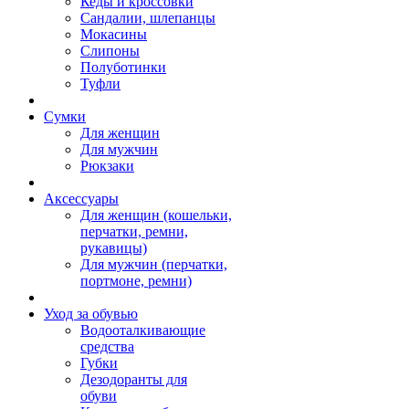
Кеды и кроссовки
Сандалии, шлепанцы
Мокасины
Слипоны
Полуботинки
Туфли
Сумки
Для женщин
Для мужчин
Рюкзаки
Аксессуары
Для женщин (кошельки,
перчатки, ремни,
рукавицы)
Для мужчин (перчатки,
портмоне, ремни)
Уход за обувью
Водооталкивающие
средства
Губки
Дезодоранты для
обуви