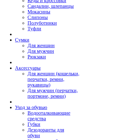
Кеды и кроссовки
Сандалии, шлепанцы
Мокасины
Слипоны
Полуботинки
Туфли
Сумки
Для женщин
Для мужчин
Рюкзаки
Аксессуары
Для женщин (кошельки,
перчатки, ремни,
рукавицы)
Для мужчин (перчатки,
портмоне, ремни)
Уход за обувью
Водооталкивающие
средства
Губки
Дезодоранты для
обуви