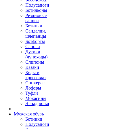
Полусапоги
Ботильоны
Резиновые
сапоги
Ботинки
Сандалии,
шлепанцы
Ботфорты
Сапоги
Дутики
(луноходы)
Слипоны
Казаки
Кеды и
кроссовки
Сникерсы
Лоферы
Туфли
Мокасины
Эспадрильи
Мужская обувь
Ботинки
Полусапоги