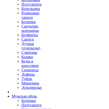
Полусапоги
Ботильоны
Резиновые
сапоги
Ботинки
Сандалии,
шлепанцы
Ботфорты
Сапоги
Дутики
(луноходы)
Слипоны
Казаки
Кеды и
кроссовки
Сникерсы
Лоферы
Туфли
Мокасины
Эспадрильи
Мужская обувь
Ботинки
Полусапоги