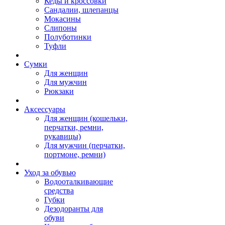
Кеды и кроссовки
Сандалии, шлепанцы
Мокасины
Слипоны
Полуботинки
Туфли
Сумки
Для женщин
Для мужчин
Рюкзаки
Аксессуары
Для женщин (кошельки,
перчатки, ремни,
рукавицы)
Для мужчин (перчатки,
портмоне, ремни)
Уход за обувью
Водооталкивающие
средства
Губки
Дезодоранты для
обуви