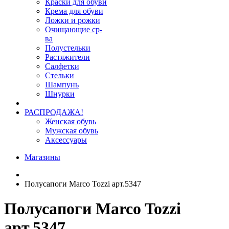
Краски для обуви
Крема для обуви
Ложки и рожки
Очищающие ср-
ва
Полустельки
Растяжители
Салфетки
Стельки
Шампунь
Шнурки
РАСПРОДАЖА!
Женская обувь
Мужская обувь
Аксессуары
Магазины
Полусапоги Marco Tozzi арт.5347
Полусапоги Marco Tozzi
арт.5347