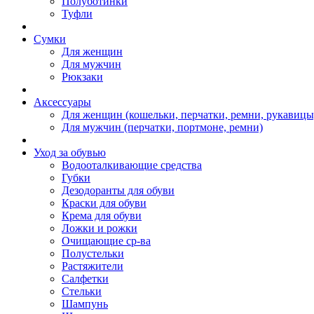
Полуботинки
Туфли
Сумки
Для женщин
Для мужчин
Рюкзаки
Аксессуары
Для женщин (кошельки, перчатки, ремни, рукавицы
Для мужчин (перчатки, портмоне, ремни)
Уход за обувью
Водооталкивающие средства
Губки
Дезодоранты для обуви
Краски для обуви
Крема для обуви
Ложки и рожки
Очищающие ср-ва
Полустельки
Растяжители
Салфетки
Стельки
Шампунь