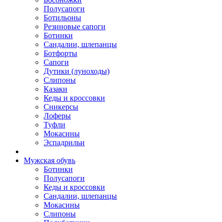
Полусапоги
Ботильоны
Резиновые сапоги
Ботинки
Сандалии, шлепанцы
Ботфорты
Сапоги
Дутики (луноходы)
Слипоны
Казаки
Кеды и кроссовки
Сникерсы
Лоферы
Туфли
Мокасины
Эспадрильи
Мужская обувь
Ботинки
Полусапоги
Кеды и кроссовки
Сандалии, шлепанцы
Мокасины
Слипоны