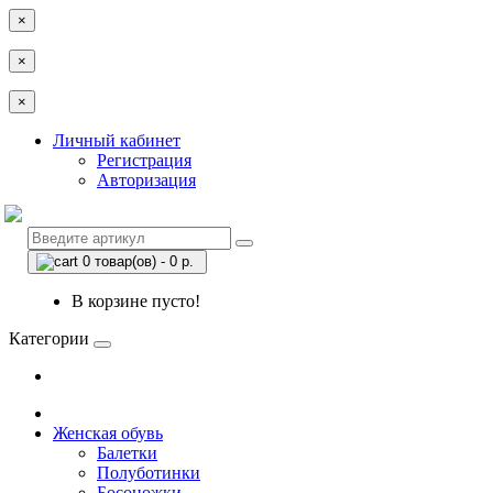
×
×
×
Личный кабинет
Регистрация
Авторизация
0 товар(ов) - 0 р.
В корзине пусто!
Категории
Женская обувь
Балетки
Полуботинки
Босоножки