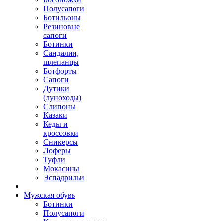
Полусапоги
Ботильоны
Резиновые
сапоги
Ботинки
Сандалии,
шлепанцы
Ботфорты
Сапоги
Дутики
(луноходы)
Слипоны
Казаки
Кеды и
кроссовки
Сникерсы
Лоферы
Туфли
Мокасины
Эспадрильи
Мужская обувь
Ботинки
Полусапоги