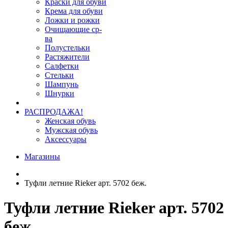
Краски для обуви
Крема для обуви
Ложки и рожки
Очищающие ср-
ва
Полустельки
Растяжители
Салфетки
Стельки
Шампунь
Шнурки
РАСПРОДАЖА!
Женская обувь
Мужская обувь
Аксессуары
Магазины
Туфли летние Rieker арт. 5702 беж.
Туфли летние Rieker арт. 5702
беж.