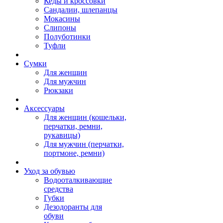
Кеды и кроссовки
Сандалии, шлепанцы
Мокасины
Слипоны
Полуботинки
Туфли
Сумки
Для женщин
Для мужчин
Рюкзаки
Аксессуары
Для женщин (кошельки,
перчатки, ремни,
рукавицы)
Для мужчин (перчатки,
портмоне, ремни)
Уход за обувью
Водооталкивающие
средства
Губки
Дезодоранты для
обуви