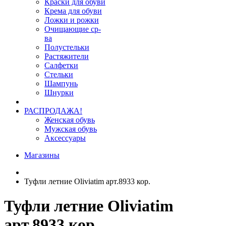
Краски для обуви
Крема для обуви
Ложки и рожки
Очищающие ср-
ва
Полустельки
Растяжители
Салфетки
Стельки
Шампунь
Шнурки
РАСПРОДАЖА!
Женская обувь
Мужская обувь
Аксессуары
Магазины
Туфли летние Oliviatim арт.8933 кор.
Туфли летние Oliviatim
арт.8933 кор.