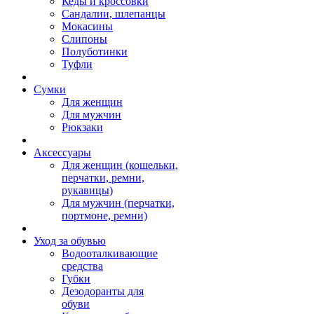
Кеды и кроссовки
Сандалии, шлепанцы
Мокасины
Слипоны
Полуботинки
Туфли
Сумки
Для женщин
Для мужчин
Рюкзаки
Аксессуары
Для женщин (кошельки,
перчатки, ремни,
рукавицы)
Для мужчин (перчатки,
портмоне, ремни)
Уход за обувью
Водооталкивающие
средства
Губки
Дезодоранты для
обуви