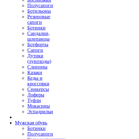
Полусапоги
Ботильоны
Резиновые
сапоги
Ботинки
Сандалии,
шлепанцы
Ботфорты
Сапоги
Дутики
(луноходы)
Слипоны
Казаки
Кеды и
кроссовки
Сникерсы
Лоферы
Туфли
Мокасины
Эспадрильи
Мужская обувь
Ботинки
Полусапоги