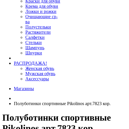
Краски для обуви
Крема для обуви
Ложки и рожки
Очищающие ср-
ва
Полустельки
Растяжители
Салфетки
Стельки
Шампунь
Шнурки
РАСПРОДАЖА!
Женская обувь
Мужская обувь
Аксессуары
Магазины
Полуботинки спортивные Pikolinos арт.7823 кор.
Полуботинки спортивные
Pikolinos арт.7823 кор.