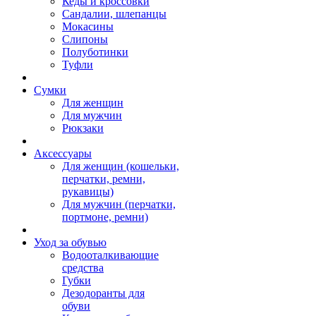
Кеды и кроссовки
Сандалии, шлепанцы
Мокасины
Слипоны
Полуботинки
Туфли
Сумки
Для женщин
Для мужчин
Рюкзаки
Аксессуары
Для женщин (кошельки,
перчатки, ремни,
рукавицы)
Для мужчин (перчатки,
портмоне, ремни)
Уход за обувью
Водооталкивающие
средства
Губки
Дезодоранты для
обуви