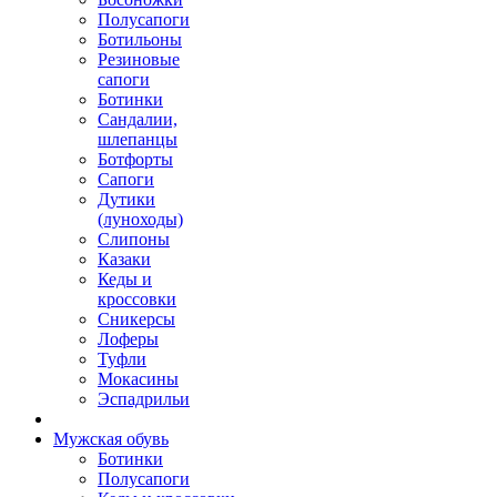
Полусапоги
Ботильоны
Резиновые
сапоги
Ботинки
Сандалии,
шлепанцы
Ботфорты
Сапоги
Дутики
(луноходы)
Слипоны
Казаки
Кеды и
кроссовки
Сникерсы
Лоферы
Туфли
Мокасины
Эспадрильи
Мужская обувь
Ботинки
Полусапоги